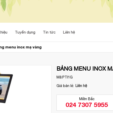
thiệu
Tuyển dụng
Tin tức
Liên hệ
ng menu inox mạ vàng
BẢNG MENU INOX M
Mã:
PTI1G
Giá bán lẻ:
Liên hệ
Miền Bắc
024 7307 5955