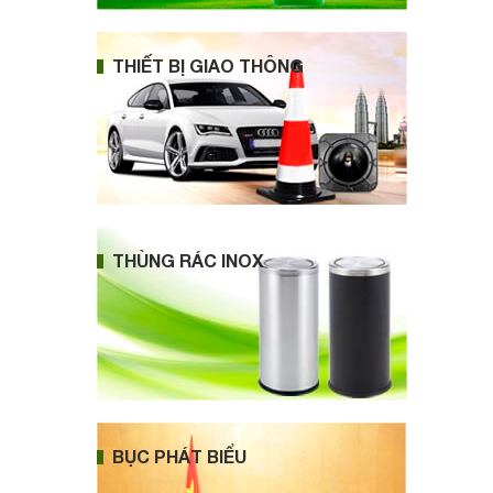
THIẾT BỊ GIAO THÔNG
THÙNG RÁC INOX
BỤC PHÁT BIỂU