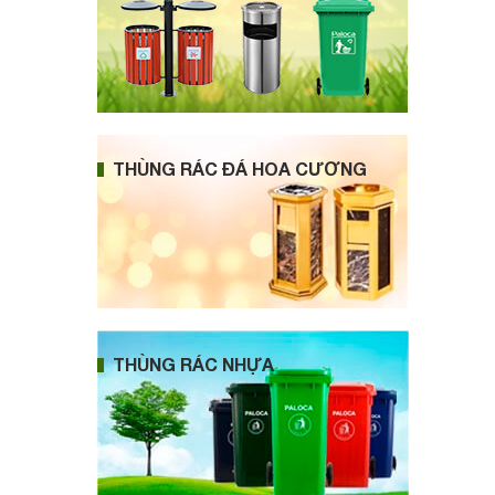
THÙNG RÁC ĐÁ HOA CƯƠNG
THÙNG RÁC NHỰA