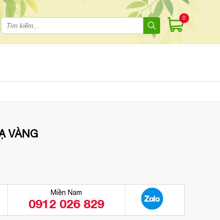
0
Ạ VÀNG
Miền Nam
0912 026 829