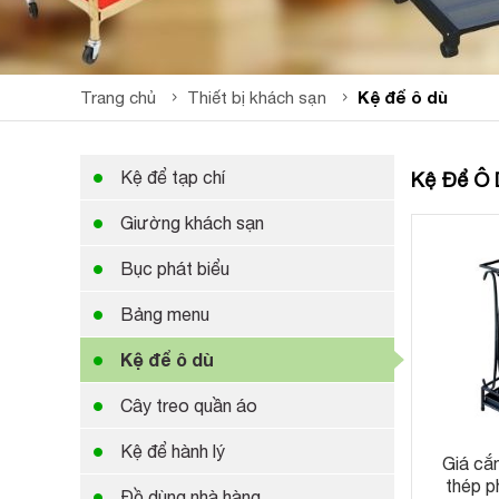
Kệ để ô dù
Trang chủ
Thiết bị khách sạn
Kệ để tạp chí
Kệ Để Ô 
Giường khách sạn
Bục phát biểu
Bảng menu
Kệ để ô dù
Cây treo quần áo
Kệ để hành lý
Giá cắ
thép p
Đồ dùng nhà hàng