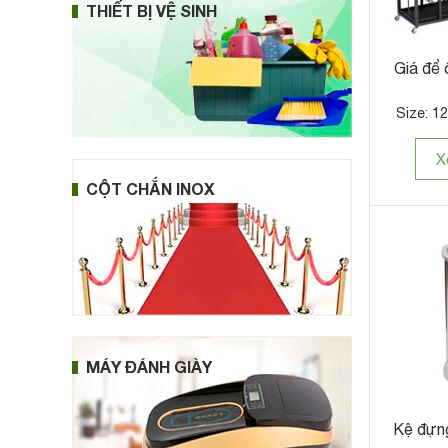
THIẾT BỊ VỆ SINH
Giá để 
Size: 1
X
CỘT CHẮN INOX
MÁY ĐÁNH GIÀY
Kệ đựng