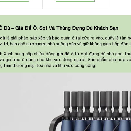
Ô Dù – Giá Để Ô, Sọt Và Thùng Đựng Dù Khách Sạn
 dù
là giải pháp sắp xếp và bảo quản ô tại cửa ra vào, quầy lễ tân 
vị trí, hạn chế nước mưa nhỏ xuống sàn và giữ không gian tiếp đón 
giá để ô
nh Xanh cung cấp nhiều dòng
từ sọt đựng dù nhỏ gọn, thùn
và giá treo ô dùng cho khu vực đông người. Sản phẩm phù hợp vớ
ung tâm thương mại, tòa nhà và khu vực công cộng.