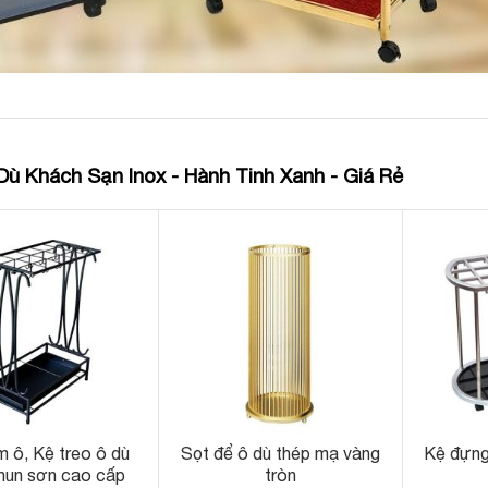
Dù Khách Sạn Inox - Hành Tinh Xanh - Giá Rẻ
m ô, Kệ treo ô dù
Sọt để ô dù thép mạ vàng
Kệ đựng
hun sơn cao cấp
tròn