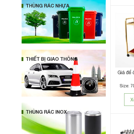
THÙNG RÁC NHỰA
THIẾT BỊ GIAO THÔNG
Giá để 
Size: 7
X
THÙNG RÁC INOX