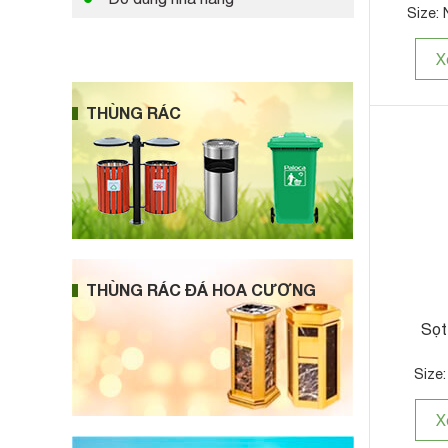
Size: 
X
THÙNG RÁC
THÙNG RÁC ĐÁ HOA CƯƠNG
Sọt
Size
X