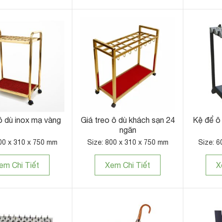
ô dù inox mạ vàng
Giá treo ô dù khách sạn 24
Kệ để ô
ngăn
00 x 310 x 750 mm
Size: 800 x 310 x 750 mm
Size: 6
em Chi Tiết
Xem Chi Tiết
X