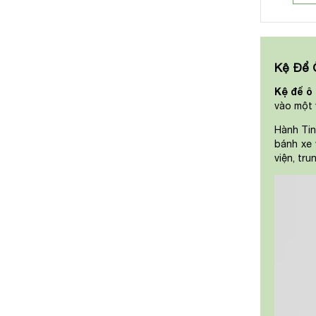
Kệ Để 
Kệ để ô
vào một 
Hành Ti
bánh xe 
viện, tr