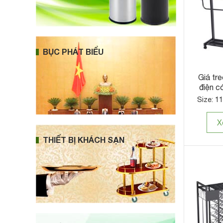
BỤC PHÁT BIỂU
Giá tre
điện c
Size: 1
X
THIẾT BỊ KHÁCH SẠN