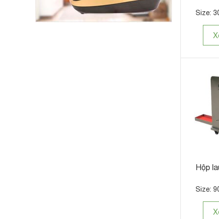
Size: 3
X
Hộp la
Size: 9
X