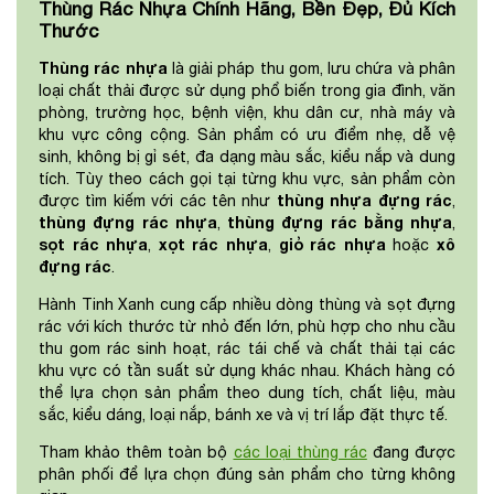
Thùng Rác Nhựa Chính Hãng, Bền Đẹp, Đủ Kích
Thước
Thùng rác nhựa
là giải pháp thu gom, lưu chứa và phân
loại chất thải được sử dụng phổ biến trong gia đình, văn
phòng, trường học, bệnh viện, khu dân cư, nhà máy và
khu vực công cộng. Sản phẩm có ưu điểm nhẹ, dễ vệ
sinh, không bị gỉ sét, đa dạng màu sắc, kiểu nắp và dung
tích. Tùy theo cách gọi tại từng khu vực, sản phẩm còn
thùng nhựa đựng rác
được tìm kiếm với các tên như
,
thùng đựng rác nhựa
thùng đựng rác bằng nhựa
,
,
sọt rác nhựa
xọt rác nhựa
giỏ rác nhựa
xô
,
,
hoặc
đựng rác
.
Hành Tinh Xanh cung cấp nhiều dòng thùng và sọt đựng
rác với kích thước từ nhỏ đến lớn, phù hợp cho nhu cầu
thu gom rác sinh hoạt, rác tái chế và chất thải tại các
khu vực có tần suất sử dụng khác nhau. Khách hàng có
thể lựa chọn sản phẩm theo dung tích, chất liệu, màu
sắc, kiểu dáng, loại nắp, bánh xe và vị trí lắp đặt thực tế.
Tham khảo thêm toàn bộ
các loại thùng rác
đang được
phân phối để lựa chọn đúng sản phẩm cho từng không