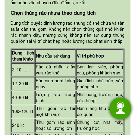
ẩm hoặc vận chuyển đến điểm tập kết.
Chọn thùng rác nhựa theo dung tích
Dung tích quyết định lượng rác thùng có thể chứa và tần
suất cần thu gom. Không nên chọn thùng quá nhỏ khiến
rác nhanh đầy, nhưng cũng không nên sử dụng thùng
quá lớn tại vị trí chật hẹp hoặc lượng rác phát sinh thấp.
Dung tích
Nhu cầu sử dụng
Vị trí phù hợp
tham khảo
Rác cá nhân, giấy
Bàn làm việc, phòng
3–10 lít
vụn, rác khô
ngủ, phòng khách sạn
Rác sinh hoạt hằng
Gia đình, nhà bếp, văn
12–30 lít
ngày
phòng nhỏ
Lượng rác trung
Nhà hàng, trường học,
40–60 lít
bình
cửa hàng
Thu gom rác tại
Hành lang, khu dân cư,
100–120 lít
một khu vực
cơ quan
Thu gom rác sinh
Chung cư, nhà máy,
240 lít
hoạt số lượng lớn
trường học