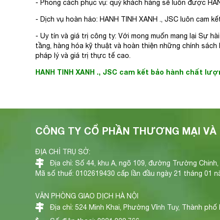
- Phong cách phục vụ: quý khách hàng sẽ luôn được HAN
- Dịch vụ hoàn hảo: HANH TINH XANH ., JSC luôn cam kết
- Uy tín và giá trị công ty: Với mong muốn mang lại Sự h
tầng, hàng hóa kỹ thuật và hoàn thiện những chính sách
pháp lý và giá trị thực tế cao.
HANH TINH XANH ., JSC cam kết bảo hành chất lượng
CÔNG TY CỔ PHẦN THƯƠNG MẠI VÀ 
ĐỊA CHỈ TRỤ SỞ:
Địa chỉ: Số 44, khu A, ngõ 109, đường Trường Chinh
Mã số thuế: 0102619430 cấp lần đầu ngày 21 tháng 01 nă
VĂN PHÒNG GIAO DỊCH HÀ NỘI
Địa chỉ: 524 Minh Khai, Phường Vĩnh Tuy, Thành phố 