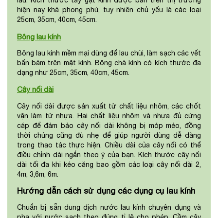
lâu. Kích thước tay gạt kính được bán trên thị trường
hiện nay khá phong phú, tuy nhiên chủ yếu là các loại
25cm, 35cm, 40cm, 45cm.
Bông lau kính
Bông lau kính mềm mại dùng để lau chùi, làm sạch các vết
bẩn bám trên mặt kính. Bông chà kính có kích thước đa
dạng như 25cm, 35cm, 40cm, 45cm.
Cây nối dài
Cây nối dài được sản xuất từ chất liệu nhôm, các chốt
vặn làm từ nhựa. Hai chất liệu nhôm và nhựa đủ cứng
cáp để đảm bảo cây nối dài không bị móp méo, đồng
thời chúng cũng đủ nhẹ để giúp người dùng dễ dàng
trong thao tác thực hiện. Chiều dài của cây nối có thể
điều chỉnh dài ngắn theo ý của bạn. Kích thước cây nối
dài tối đa khi kéo căng bao gồm các loại cây nối dài 2,
4m, 3,6m, 6m.
Hướng dẫn cách sử dụng các dụng cụ lau kính
Chuẩn bị sẵn dung dịch nước lau kính chuyên dụng và
pha với nước sạch theo đúng tỉ lệ cho phép. Cầm cây