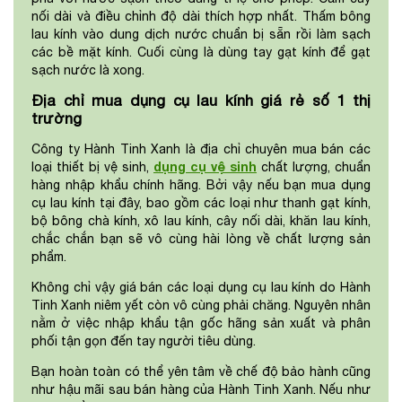
nối dài và điều chỉnh độ dài thích hợp nhất. Thấm bông
lau kính vào dung dịch nước chuẩn bị sẵn rồi làm sạch
các bề mặt kính. Cuối cùng là dùng tay gạt kính để gạt
sạch nước là xong.
Địa chỉ mua dụng cụ lau kính giá rẻ số 1 thị
trường
Công ty Hành Tinh Xanh là địa chỉ chuyên mua bán các
dụng cụ vệ sinh
loại thiết bị vệ sinh,
chất lượng, chuẩn
hàng nhập khẩu chính hãng. Bởi vậy nếu bạn mua dụng
cụ lau kính tại đây, bao gồm các loại như thanh gạt kính,
bộ bông chà kính, xô lau kính, cây nối dài, khăn lau kính,
chắc chắn bạn sẽ vô cùng hài lòng về chất lượng sản
phẩm.
Không chỉ vậy giá bán các loại dụng cụ lau kính do Hành
Tinh Xanh niêm yết còn vô cùng phải chăng. Nguyên nhân
nằm ở việc nhập khẩu tận gốc hãng sản xuất và phân
phối tận gọn đến tay người tiêu dùng.
Bạn hoàn toàn có thể yên tâm về chế độ bảo hành cũng
như hậu mãi sau bán hàng của Hành Tinh Xanh. Nếu như