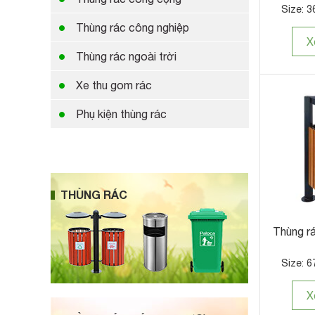
Size: 3
Thùng rác công nghiệp
X
Thùng rác ngoài trời
Xe thu gom rác
Phụ kiện thùng rác
THÙNG RÁC
Thùng rá
Size: 6
X