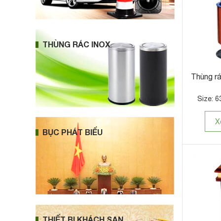
THÙNG RÁC INOX
Thùng rá
Size: 6
X
BỤC PHÁT BIỂU
THIẾT BỊ KHÁCH SẠN