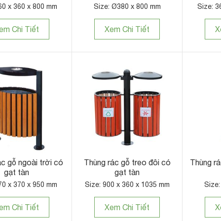
60 x 360 x 800 mm
Size: Ø380 x 800 mm
Size: 3
em Chi Tiết
Xem Chi Tiết
X
c gỗ ngoài trời có
Thùng rác gỗ treo đôi có
Thùng rá
gạt tàn
gạt tàn
70 x 370 x 950 mm
Size: 900 x 360 x 1035 mm
Size
em Chi Tiết
Xem Chi Tiết
X