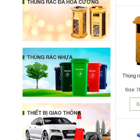
THÙNG RÁC ĐÁ HOA CƯƠNG
THÙNG RÁC NHỰA
Thùng r
Size: 7
X
THIẾT BỊ GIAO THÔNG