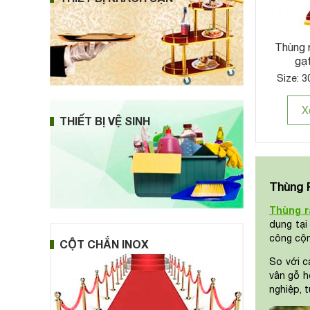
Thùng 
gạt
Size: 3
X
THIẾT BỊ VỆ SINH
Thùng 
Thùng r
dụng tại
công cộn
CỘT CHẮN INOX
So với 
vân gỗ h
nghiệp, t