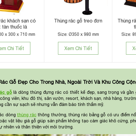
rác khách sạn có
Thùng rác gỗ treo đơn
Thùng rá
 tàn thuốc lá
t
00 x 300 x 710 mm
Size: Ø350 x 980 mm
Size: 8
em Chi Tiết
Xem Chi Tiết
X
Rác Gỗ Đẹp Cho Trong Nhà, Ngoài Trời Và Khu Công Cộn
ác gỗ
là dòng thùng đựng rác có thiết kế đẹp, sang trọng và gần
 công viên, khu đô thị, sân vườn, resort, khách sạn, nhà hàng, trư
g cần sự sạch sẽ nhưng vẫn đảm bảo tính thẩm mỹ.
các dòng
thùng rác
thông thường, thùng rác bằng gỗ có ưu điểm nổ
oặc vật liệu giả gỗ giúp sản phẩm không tạo cảm giác khô cứng, p
ự nhiên và thân thiện với môi trường.