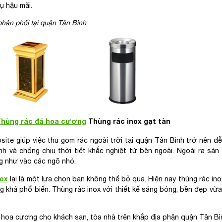
ụ hậu mãi.
hân phối tại quận Tân Bình
Thùng rác đá hoa cương
Thùng rác inox gạt tàn
ite giúp việc thu gom rác ngoài trời tại quận Tân Bình trở nên d
h và chống chịu thời tiết khắc nghiệt từ bên ngoài. Ngoài ra sả
ng như vào các ngõ nhỏ.
nox
lại là một lựa chọn bạn không thể bỏ qua. Hiện nay thùng rác ino
khá phổ biến. Thùng rác inox với thiết kế sáng bóng, bền đẹp vừa
 hoa cương cho khách sạn, tòa nhà trên khắp địa phận quận Tân Bì