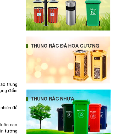
THÙNG RÁC ĐÁ HOA CƯƠNG
cao trung
rọng điểm
THÙNG RÁC NHỰA
 nhiên để
 luôn cao
tin tưởng