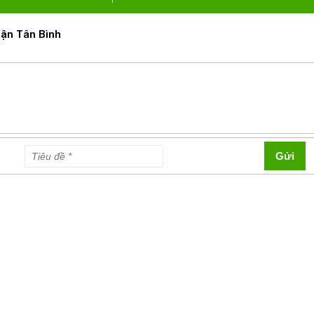
uận Tân Bình
Gửi