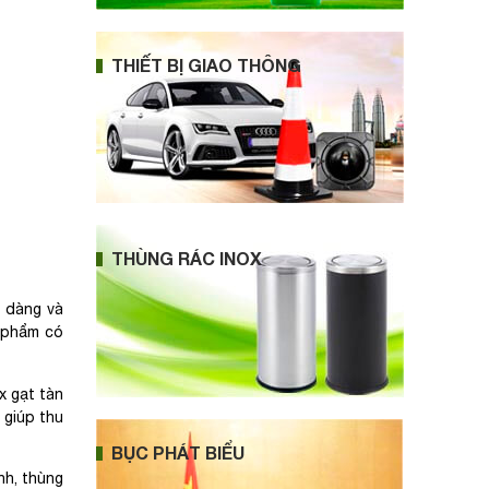
THIẾT BỊ GIAO THÔNG
THÙNG RÁC INOX
ễ dàng và
n phẩm có
x gạt tàn
 giúp thu
BỤC PHÁT BIỂU
nh, thùng