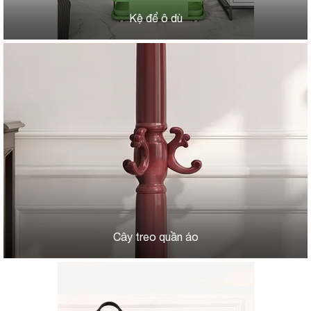
Kệ để ô dù
Cây treo quần áo