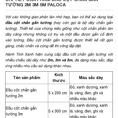
TƯỜNG 2M 3M 5M PALOCA
Với các không gian phân làn nhỏ hẹp, bạn có thể sử dụng loại
đầu cột chắn gắn tường
(hay còn gọi là
bộ dây chắn gắn
tường
)
. Thiết kế của chúng kiểu giống như cột chắn phân làn
dây căng nhưng không có trụ và một đầu được gắn cố định
vào tường. Đầu cột chắn gắn tường được thiết kế rất gọn
gàng, chắc chắn và cũng dễ thi công lắp đặt.
Hành Tinh Xanh hiện cung cấp đầu cột chắn gắn tường với
2m, 3m và 5m
nhiều chiều dài dây như
, đa dạng màu sắc, đáp
ứng nhiều nhu cầu sử dụng khác nhau.
Kích
Tên sản phẩm
Màu sắc dây
thước
Đỏ, xanh dương, xanh
Đầu cột chắn gắn
5 x 200 cm
lá, vàng, đen, ghi và
tường 2m
nhiều màu khác
Đỏ, xanh dương, xanh
Đầu cột chắn gắn
5 x 300 cm
lá, vàng, đen, ghi và
tường 3m
nhiều màu khác