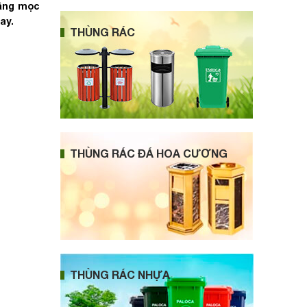
tầng mọc
ay.
THÙNG RÁC
THÙNG RÁC ĐÁ HOA CƯƠNG
THÙNG RÁC NHỰA