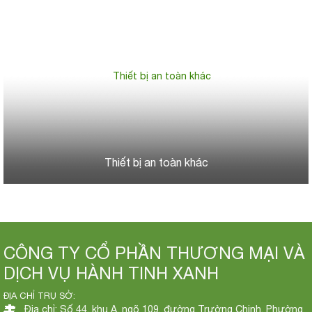
Thiết bị an toàn khác
CÔNG TY CỔ PHẦN THƯƠNG MẠI VÀ
DỊCH VỤ HÀNH TINH XANH
ĐỊA CHỈ TRỤ SỞ:
Địa chỉ: Số 44, khu A, ngõ 109, đường Trường Chinh, Phường