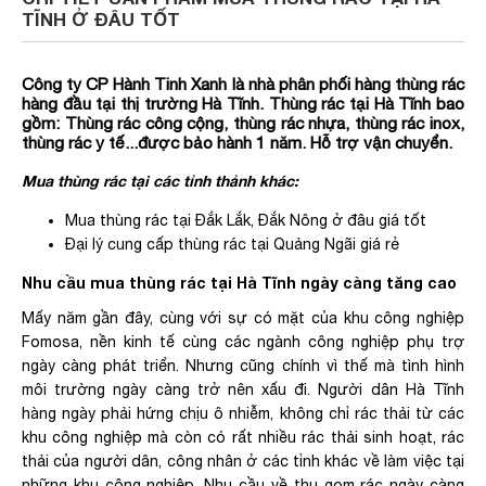
TĨNH Ở ĐÂU TỐT
Công ty CP Hành Tinh Xanh là nhà phân phối hàng thùng rác
hàng đầu tại thị trường Hà Tĩnh. Thùng rác tại Hà Tĩnh bao
gồm: Thùng rác công cộng, thùng rác nhựa, thùng rác inox,
thùng rác y tế...được bảo hành 1 năm. Hỗ trợ vận chuyển.
Mua thùng rác tại các tỉnh thảnh khác:
Mua thùng rác tại Đắk Lắk, Đắk Nông ở đâu giá tốt
Đại lý cung cấp thùng rác tại Quảng Ngãi giá rẻ
Nhu cầu mua thùng rác tại Hà Tĩnh ngày càng tăng cao
Mấy năm gần đây, cùng với sự có mặt của khu công nghiệp
Fomosa, nền kinh tế cùng các ngành công nghiệp phụ trợ
ngày càng phát triển. Nhưng cũng chính vì thế mà tình hình
môi trường ngày càng trở nên xấu đi. Người dân Hà Tĩnh
hàng ngày phải hứng chịu ô nhiễm, không chỉ rác thải từ các
khu công nghiệp mà còn có rất nhiều rác thải sinh hoạt, rác
thải của người dân, công nhân ở các tỉnh khác về làm việc tại
những khu công nghiệp. Nhu cầu về thu gom rác ngày càng