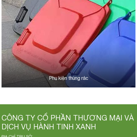
Phụ kiện thùng rác
CÔNG TY CỔ PHẦN THƯƠNG MẠI VÀ
DỊCH VỤ HÀNH TINH XANH
ĐỊA CHỈ TRỤ SỞ: