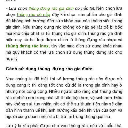
- Lựa chọn
thùng đựng rác gia đình
có nắp lật:
Nên chọn lựa
chọn
thùng rác có nắp
đậy khi chọn sản phẩm cho gia đình
để không ảnh hưởng đến sức khỏe của các thành viên trong
gia đình. Nếu thùng đựng rác không có nắp sẽ rất dễ bị bốc
mùi khó chịu phát ra từ thùng rác gia đình.Thùng rác gia đình
hiện nay có hai loại được chính là thùng đựng rác nhựa và
thùng đựng rác inox
,
tùy vào mục đích sử dụng khác nhau
mà quý khách có thể lựa chọn sử dụng thùng đựng rác cho
hợp lý.
Cách sử dụng thùng đựng rác gia đình:
Như chúng ta đã biết thì số lượng thùng rác nên được sử
dụng càng ít thì càng tốt cho dù đó là trong gia đình hay ở
những nơi công cộng. Nhiều người cho rằng đặt thùng đựng
rác ở nhiều nơi trong nhà sẽ thuận tiện hơn, vệ sinh hơn. Điều
này không sai, tuy nhiên, rất có thể sự thuận tiện này sẽ dần
dần hình thành uế khí, ảnh hưởng xấu đến khí vận của bạn và
người xung quanh nếu rác bị trữ lại trong thùng quá lâu.
Lưu ý là rác phải được cho vào thùng rác, nếu vứt cẩu thả,