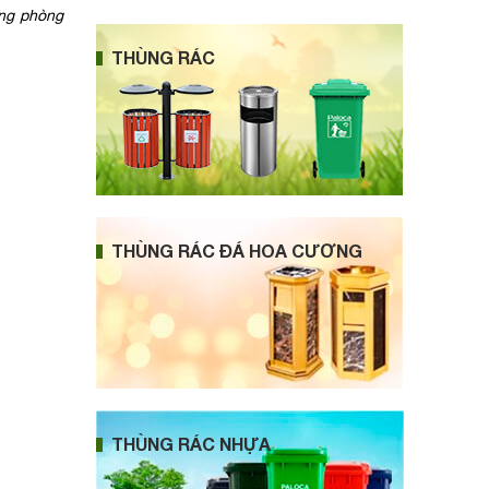
ồng phòng
THÙNG RÁC
THÙNG RÁC ĐÁ HOA CƯƠNG
THÙNG RÁC NHỰA