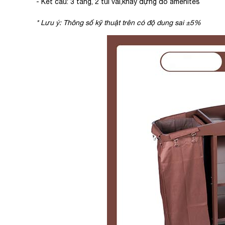
- Kết cấu: 3 tầng, 2 túi vải,khay đựng đồ amenites
* Lưu ý: Thông số kỹ thuật trên có độ dung sai ±5%