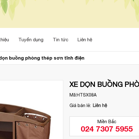
thiệu
Tuyển dụng
Tin tức
Liên hệ
dọn buồng phòng thép sơn tĩnh điện
XE DỌN BUỒNG PHÒ
Mã:
HTSX08A
Giá bán lẻ:
Liên hệ
Miền Bắc
024 7307 5955