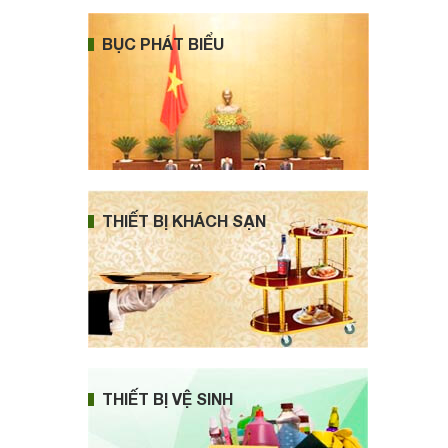
BỤC PHÁT BIỂU
THIẾT BỊ KHÁCH SẠN
THIẾT BỊ VỆ SINH