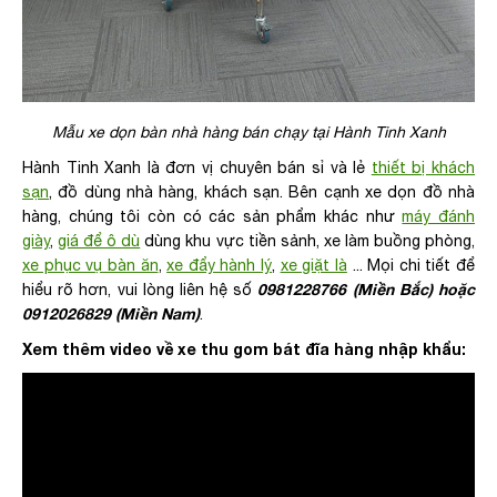
Mẫu xe dọn bàn nhà hàng bán chạy tại Hành Tinh Xanh
Hành Tinh Xanh là đơn vị chuyên bán sỉ và lẻ
thiết bị khách
sạn
, đồ dùng nhà hàng, khách sạn. Bên cạnh
xe dọn đồ nhà
hàng, chúng tôi còn có các sản phẩm khác như
máy đánh
giày
,
giá để ô dù
dùng khu vực tiền sảnh, xe làm buồng phòng,
xe phục vụ bàn ăn
,
xe đẩy hành lý
,
xe giặt là
... Mọi chi tiết để
0981228766 (Miền Bắc) hoặc
hiểu rõ hơn, vui lòng liên hệ số
0912026829 (Miền Nam)
.
Xem thêm video về xe thu gom bát đĩa hàng nhập khẩu: