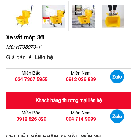
Xe vắt móp 36l
Mã:
HT08070-Y
Giá bán lẻ:
Liên hệ
Miền Bắc
Miền Nam
024 7307 5955
0912 026 829
Khách hàng thương mại liên hệ
Miền Bắc
Miền Nam
0912 826 829
094 714 9999
CHI TIẾT SẢN PHẨM XE VẮT MÓP 36L