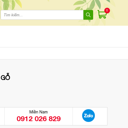
0
 GỖ
Miền Nam
0912 026 829