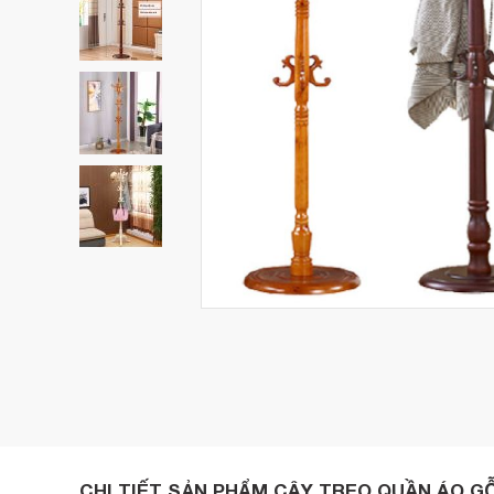
CHI TIẾT SẢN PHẨM CÂY TREO QUẦN ÁO G