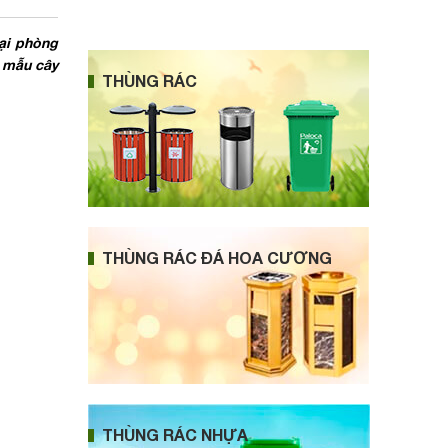
ại phòng
g mẫu cây
THÙNG RÁC
THÙNG RÁC ĐÁ HOA CƯƠNG
THÙNG RÁC NHỰA