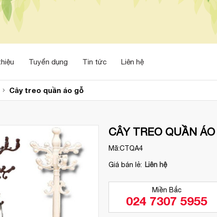
thiệu
Tuyển dụng
Tin tức
Liên hệ
Cây treo quần áo gỗ
CÂY TREO QUẦN ÁO
Mã:
CTQA4
Giá bán lẻ:
Liên hệ
Miền Bắc
024 7307 5955