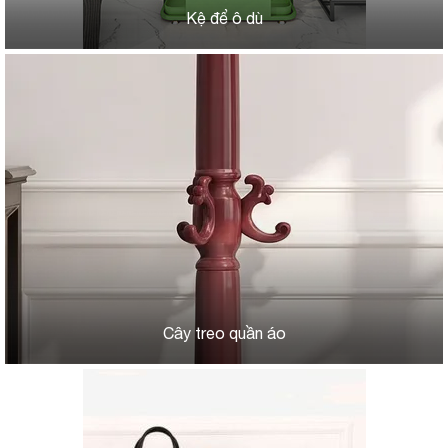
Kệ để ô dù
Cây treo quần áo