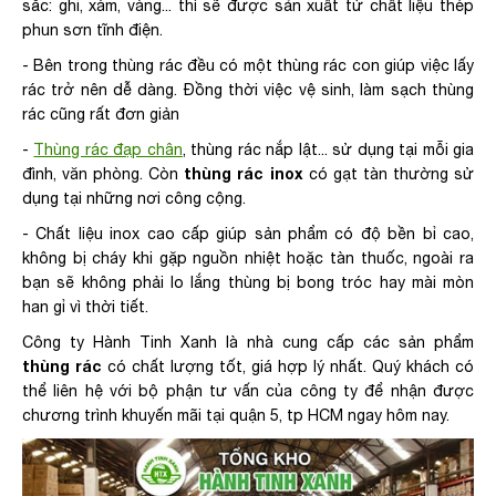
sắc: ghi, xám, vàng... thì sẽ được sản xuất từ chất liệu thép
phun sơn tĩnh điện.
- Bên trong thùng rác đều có một thùng rác con giúp việc lấy
rác trở nên dễ dàng. Đồng thời việc vệ sinh, làm sạch thùng
rác cũng rất đơn giản
-
Thùng rác đạp chân
, thùng rác nắp lật... sử dụng tại mỗi gia
thùng rác inox
đình, văn phòng. Còn
có gạt tàn thường sử
dụng tại những nơi công cộng.
- Chất liệu inox cao cấp giúp sản phẩm có độ bền bỉ cao,
không bị cháy khi gặp nguồn nhiệt hoặc tàn thuốc, ngoài ra
bạn sẽ không phải lo lắng thùng bị bong tróc hay mài mòn
han gỉ vì thời tiết.
Công ty Hành Tinh Xanh là nhà cung cấp các sản phẩm
thùng rác
có chất lượng tốt, giá hợp lý nhất. Quý khách có
thể liên hệ với bộ phận tư vấn của công ty để nhận được
chương trình khuyến mãi tại quận 5, tp HCM ngay hôm nay.