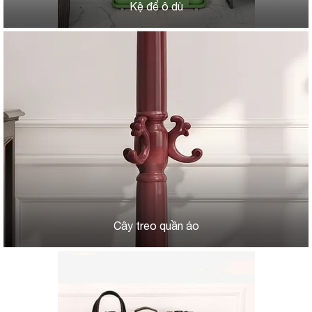
Kệ để ô dù
Cây treo quần áo