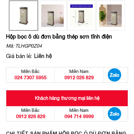
Hộp bọc ô dù đơn bằng thép sơn tĩnh điện
Mã:
TLHGP0Z04
Giá bán lẻ:
Liên hệ
Miền Bắc
Miền Nam
024 7307 5955
0912 026 829
Khách hàng thương mại liên hệ
Miền Bắc
Miền Nam
0912 826 829
094 714 9999
CHI TIẾT SẢN PHẨM HỘP BỌC Ô DÙ ĐƠN BẰNG