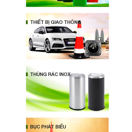
THIẾT BỊ GIAO THÔNG
THÙNG RÁC INOX
BỤC PHÁT BIỂU