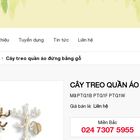
thiệu
Tuyển dụng
Tin tức
Liên hệ
Cây treo quần áo đứng bằng gỗ
CÂY TREO QUẦN ÁO
Mã:
PTG1B PTG1F PTG1W
Giá bán lẻ:
Liên hệ
Miền Bắc
024 7307 5955