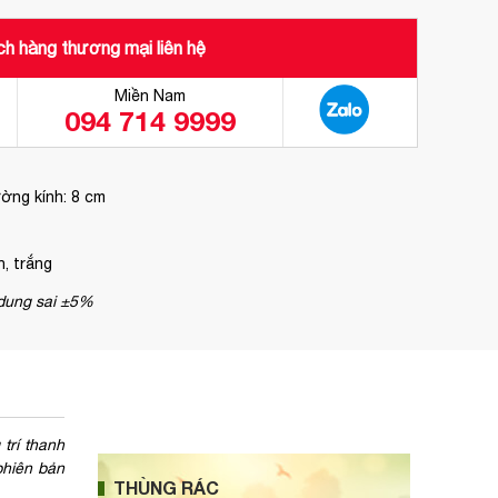
h hàng thương mại liên hệ
Miền Nam
094 714 9999
ờng kính: 8 cm
, trắng
 dung sai ±5%
trí thanh
phiên bản
THÙNG RÁC