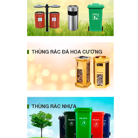
THÙNG RÁC ĐÁ HOA CƯƠNG
THÙNG RÁC NHỰA