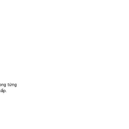
rong từng
cấp.