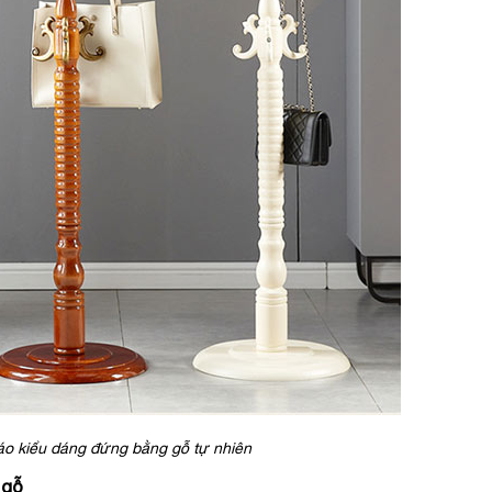
áo kiểu dáng đứng bằng gỗ tự nhiên
 gỗ