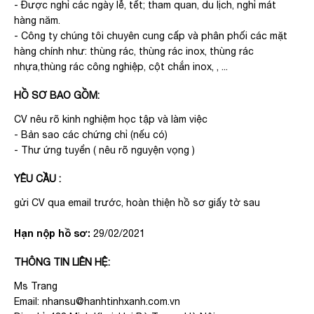
- Được nghỉ các ngày lễ, tết; tham quan, du lịch, nghỉ mát
hàng năm.
- Công ty chúng tôi chuyên cung cấp và phân phối các mặt
hàng chính như: thùng rác, thùng rác inox, thùng rác
nhựa,thùng rác công nghiệp, cột chắn inox, , ...
HỒ SƠ BAO GỒM:
CV nêu rõ kinh nghiệm học tập và làm việc
- Bản sao các chứng chỉ (nếu có)
- Thư ứng tuyển ( nêu rõ nguyện vọng )
YÊU CẦU :
gửi CV qua email trước, hoàn thiện hồ sơ giấy tờ sau
Hạn nộp hồ sơ:
29/02/2021
THÔNG TIN LIÊN HỆ:
Ms Trang
Email: nhansu@hanhtinhxanh.com.vn