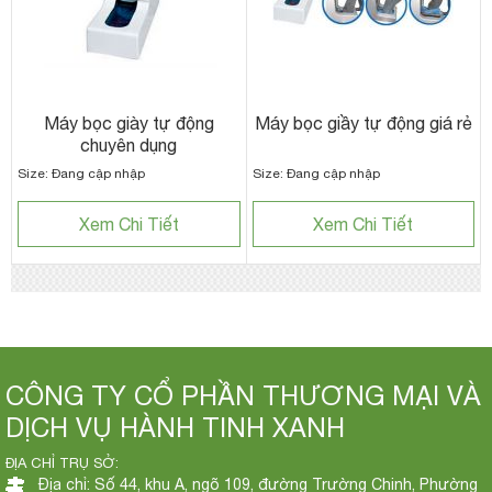
Máy bọc giày tự động
Máy bọc giầy tự động giá rẻ
chuyên dụng
Size: Đang cập nhập
Size: Đang cập nhập
Xem Chi Tiết
Xem Chi Tiết
CÔNG TY CỔ PHẦN THƯƠNG MẠI VÀ
DỊCH VỤ HÀNH TINH XANH
ĐỊA CHỈ TRỤ SỞ:
Địa chỉ: Số 44, khu A, ngõ 109, đường Trường Chinh, Phường