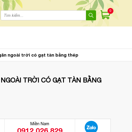
0
găn ngoài trời có gạt tàn bằng thép
 NGOÀI TRỜI CÓ GẠT TÀN BẰNG
Miền Nam
0912 026 829