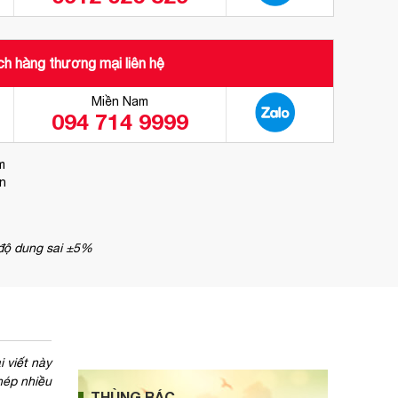
h hàng thương mại liên hệ
Miền Nam
094 714 9999
m
ện
 độ dung sai ±5%
 viết này
hép nhiều
THÙNG RÁC