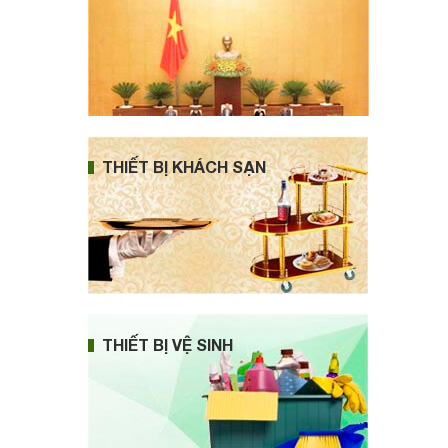
THIẾT BỊ KHÁCH SẠN
THIẾT BỊ VỆ SINH