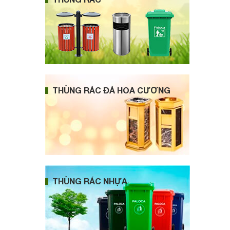
THÙNG RÁC ĐÁ HOA CƯƠNG
THÙNG RÁC NHỰA