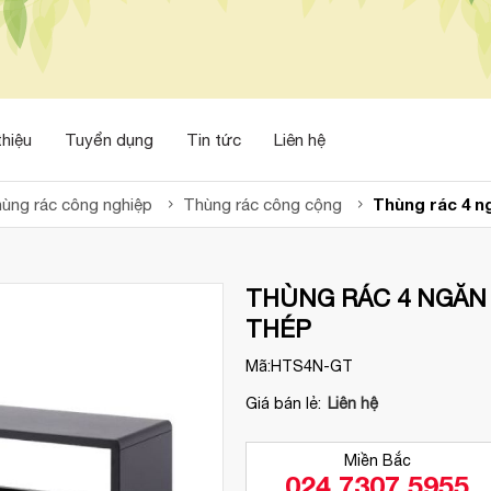
thiệu
Tuyển dụng
Tin tức
Liên hệ
Thùng rác 4 n
ùng rác công nghiệp
Thùng rác công cộng
THÙNG RÁC 4 NGĂN
THÉP
Mã:
HTS4N-GT
Giá bán lẻ:
Liên hệ
Miền Bắc
024 7307 5955