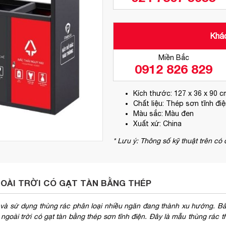
Khác
Miền Bắc
0912 826 829
Kích thước: 127 x 36 x 90 c
Chất liệu: Thép sơn tĩnh đi
Màu sắc: Màu đen
Xuất xứ: China
* Lưu ý: Thông số kỹ thuật trên có
GOÀI TRỜI CÓ GẠT TÀN BẰNG THÉP
và sử dụng thùng rác phân loại nhiều ngăn đang thành xu hướng. Bài
goài trời có gạt tàn bằng thép sơn tĩnh điện. Đây là mẫu thùng rác t