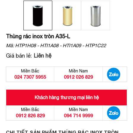
Thùng rác inox tròn A35-L
Mã:
HTP1H08 - HTI1A08 - HTI1A09 - HTP1C22
Giá bán lẻ:
Liên hệ
Miền Bắc
Miền Nam
024 7307 5955
0912 026 829
Khách hàng thương mại liên hệ
Miền Bắc
Miền Nam
0912 826 829
094 714 9999
CHI TIẾT SẢN PHẨM THÙNG RÁC INOX TRÒN