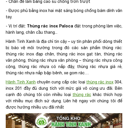
- Chân đế làm bằng cao su chống trơn trượt
- Được phủ bằng inox hai mặt sáng bóng chống bám dính vân
tay.
Thùng rác inox Paloca
- Vị trí đặt:
đặt trong phòng làm việc,
hành lang, chân cầu thang...
Hành Tinh Xanh là địa chỉ tin cậy – uy tín phân phối dòng thiết
bị bảo vệ môi trường trong đó các sản phẩm thùng rác:
thùng rác inox đạp chân, thùng rác inox gạt tàn, thùng rác
văn phòng, thùng rác nhựa văn phòng – thùng rác nhựa công
cộng, thùng rác nhựa có nắp đậy, thùng rác nhựa giá rẻ,
thùng rác nhựa nắp bập bênh, xe gom rác…
Hành Tinh Xanh
chuyên cung cấp các loại
thùng rác inox
304,
inox 201 đầy đủ dung tích với mức giá vô cùng ưu đãi. Bên
cạnh đó chúng tôi còn nhiều loại
thùng rác
khác thích hợp
với nhiều mục đích sử dụng. Liên hệ ngay với chúng tôi để
được hưởng nhiều ưu đãi nhất