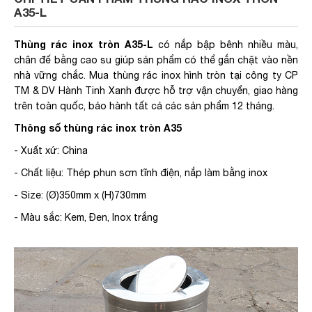
A35-L
Thùng rác inox tròn A35-L
có nắp bập bênh nhiều màu,
chân đế bằng cao su giúp sản phẩm có thể gắn chặt vào nền
nhà vững chắc. Mua thùng rác inox hình tròn tại công ty CP
TM & DV Hành Tinh Xanh được hỗ trợ vận chuyển, giao hàng
trên toàn quốc, bảo hành tất cả các sản phẩm 12 tháng.
Thông số thùng rác inox tròn A35
- Xuất xứ: China
- Chất liệu: Thép phun sơn tĩnh điện, nắp làm bằng inox
- Size: (Ø)350mm x (H)730mm
- Màu sắc: Kem, Đen, Inox trắng