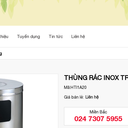
thiệu
Tuyển dụng
Tin tức
Liên hệ
g
THÙNG RÁC INOX T
Mã:
HTI1A20
Giá bán lẻ:
Liên hệ
Miền Bắc
024 7307 5955