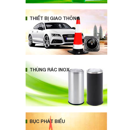
THIẾT BỊ GIAO THÔNG
THÙNG RÁC INOX
BỤC PHÁT BIỂU