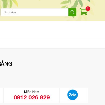
0
RẮNG
Miền Nam
0912 026 829