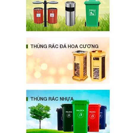
THÙNG RÁC ĐÁ HOA CƯƠNG
THÙNG RÁC NHỰA