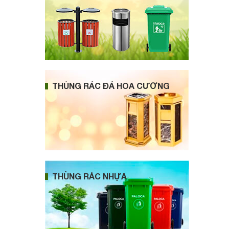
THÙNG RÁC ĐÁ HOA CƯƠNG
THÙNG RÁC NHỰA