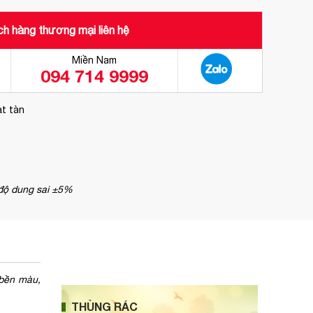
h hàng thương mại liên hệ
Miền Nam
094 714 9999
ạt tàn
 độ dung sai ±5%
 bền màu,
THÙNG RÁC