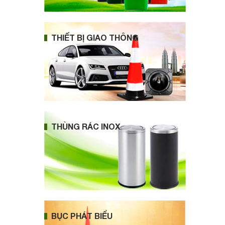
THIẾT BỊ GIAO THÔNG
THÙNG RÁC INOX
BỤC PHÁT BIỂU