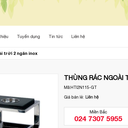
thiệu
Tuyển dụng
Tin tức
Liên hệ
i trời 2 ngăn inox
THÙNG RÁC NGOÀI T
Mã:
HTI2N115-GT
Giá bán lẻ:
Liên hệ
Miền Bắc
024 7307 5955