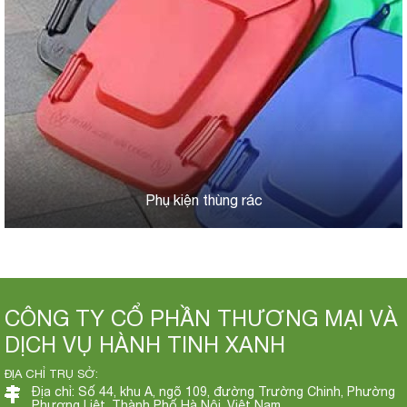
Phụ kiện thùng rác
CÔNG TY CỔ PHẦN THƯƠNG MẠI VÀ
DỊCH VỤ HÀNH TINH XANH
ĐỊA CHỈ TRỤ SỞ:
Địa chỉ: Số 44, khu A, ngõ 109, đường Trường Chinh, Phường
Phương Liệt, Thành Phố Hà Nội, Việt Nam