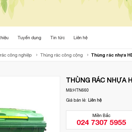
thiệu
Tuyển dụng
Tin tức
Liên hệ
Thùng rác nhựa HD
rác công nghiệp
Thùng rác công cộng
THÙNG RÁC NHỰA HD
Mã:
HTN660
Giá bán lẻ:
Liên hệ
Miền Bắc
024 7307 5955