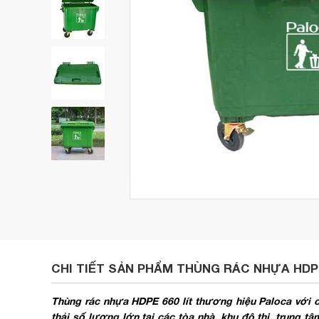
CHI TIẾT SẢN PHẨM THÙNG RÁC NHỰA HDPE
Thùng rác nhựa HDPE 660 lít thương hiệu Paloca với 
thải số lượng lớn tại các tòa nhà, khu đô thị, trung 