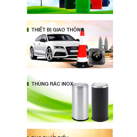
THIẾT BỊ GIAO THÔNG
THÙNG RÁC INOX