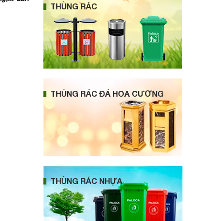
THÙNG RÁC
THÙNG RÁC ĐÁ HOA CƯƠNG
THÙNG RÁC NHỰA