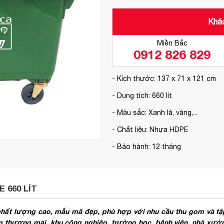
Khác
Miền Bắc
0912 826 829
- Kích thước:
137 x 71 x 121 cm
- Dung tích: 660 lít
- Màu sắc: Xanh lá, vàng,...
- Chất liệu: Nhựa HDPE
- Bảo hành: 12 tháng
 660 LÍT
chất lượng cao, mẫu mã đẹp, phù hợp với nhu cầu thu gom và tập
tâm thương mại, khu công nghiệp, trường học, bệnh viện, nhà xưởn