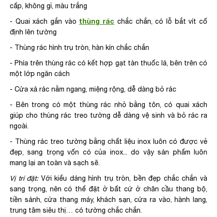
cấp, không gỉ, màu trắng
thùng rác
- Quai xách gắn vào
chắc chắn, có lỗ bắt vít cố
định lên tường
- Thùng rác hình trụ tròn, hàn kín chắc chắn
- Phía trên thùng rác có kết hợp gạt tàn thuốc lá, bên trên có
một lớp ngăn cách
- Cửa xả rác nằm ngang, miệng rộng, dễ dàng bỏ rác
- Bên trong có một thùng rác nhỏ bằng tôn, có quai xách
giúp cho thùng rác treo tường dễ dàng vệ sinh và bỏ rác ra
ngoài.
- Thùng rác treo tường bằng chất liệu inox luôn có được vẻ
đẹp, sang trọng vốn có của inox... do vậy sản phẩm luôn
mang lại an toàn và sạch sẽ.
Vị trí đặt:
Với kiểu dáng hình trụ tròn, bền đẹp chắc chắn và
sang trọng, nên có thể đặt ở bất cứ ở chân cầu thang bộ,
tiền sảnh, cửa thang máy, khách sạn, cửa ra vào, hành lang,
trung tâm siêu thị… có tường chắc chắn.