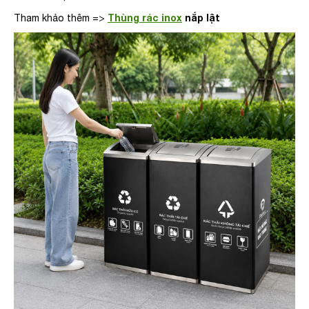
Thùng rác inox
nắp lật
Tham khảo thêm =>