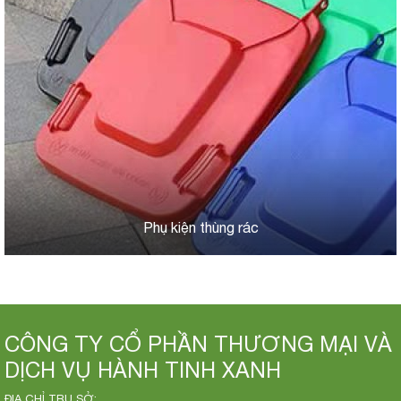
Phụ kiện thùng rác
CÔNG TY CỔ PHẦN THƯƠNG MẠI VÀ
DỊCH VỤ HÀNH TINH XANH
ĐỊA CHỈ TRỤ SỞ: