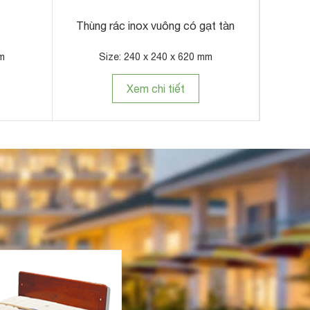
ách
Thùng rác nhựa 240 lít
Thùng 
mm
Size: 750 x 600 x 1060 mm
Xem chi tiết