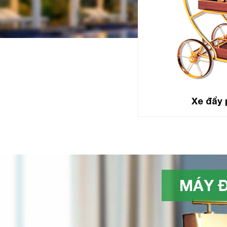
Xe đẩy 
MÁY Đ