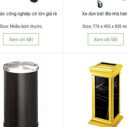
ùng rác inox tròn A35-L
Bảng chỉ dẫn lối đi khách
Size: Ø350 x 730 mm
Size: 550 x 200 x 1240 
Xem chi tiết
Xem chi tiết