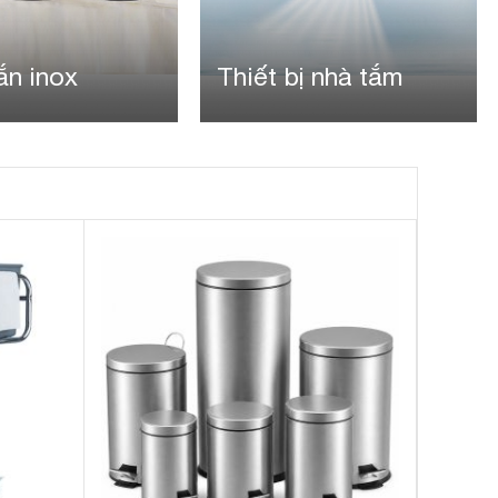
ị nhà tắm
Dụng cụ vệ sinh