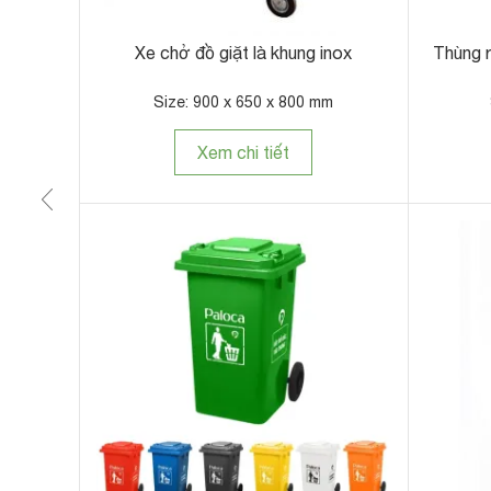
m
Thùng rác inox có gạt tàn thuốc lá
Th
Size: Ø350 x 810 mm
Xem chi tiết