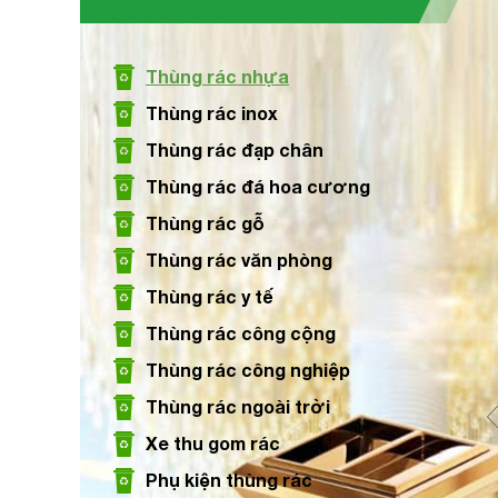
Size: 330 x 305 x 1195 mm
Thùng rác nhựa
Xem chi tiết
Thùng rác inox
Thùng rác đạp chân
Thùng rác đá hoa cương
Thùng Rác Nhựa 660 Lít 4 Bánh Xe Giá Tốt
Thùng rác gỗ
Size: 1370 x 710 x 1210 mm
Thùng rác văn phòng
Thùng rác y tế
Xem chi tiết
Thùng rác công cộng
Thùng rác công nghiệp
Thùng rác ngoài trời
Xe thu gom rác
Phụ kiện thùng rác