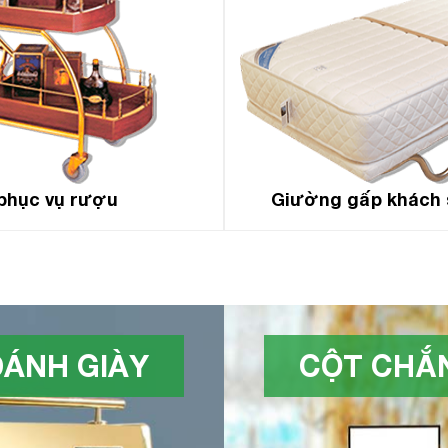
phục vụ rượu
Giường gấp khách 
ÁNH GIÀY
CỘT CHẮN