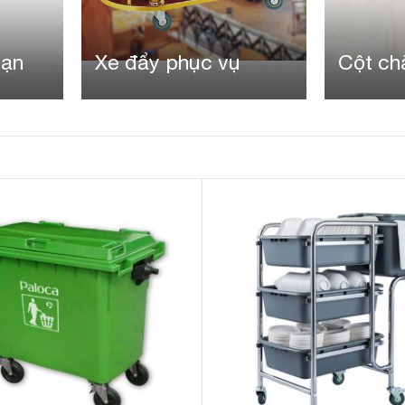
Cột chắn inox
Thiết b