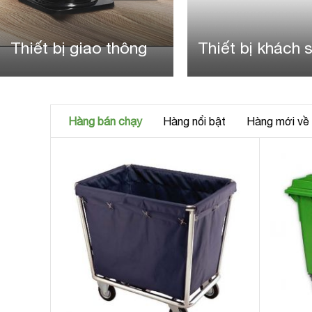
Thiết bị khách sạn
Xe đẩy phục vụ
Hàng bán chạy
Hàng nổi bật
Hàng mới về
tròn
ạt tàn