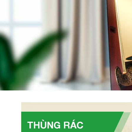
THÙNG RÁC
Trụ gạt tàn thuốc ngoài trời