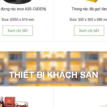
Bảng menu gỗ đẹp
Bảng welcome đón kh
ize: 880 x 650 x 1250 mm
Size: 810 x 610 x 1220 
Xem chi tiết
Xem chi tiết
THIẾT BỊ KHÁCH SẠN