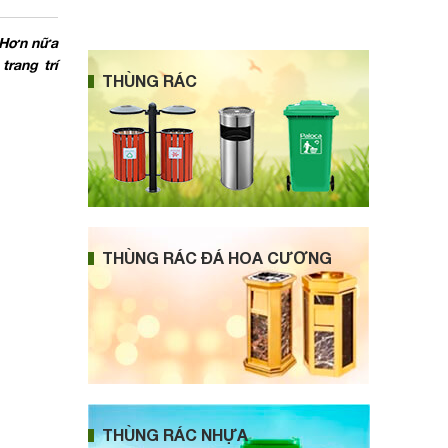
. Hơn nữa
trang trí
THÙNG RÁC
THÙNG RÁC ĐÁ HOA CƯƠNG
THÙNG RÁC NHỰA