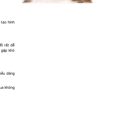
 tạo hình
đồ rất dễ
g gặp khó
kiểu dáng
mua không