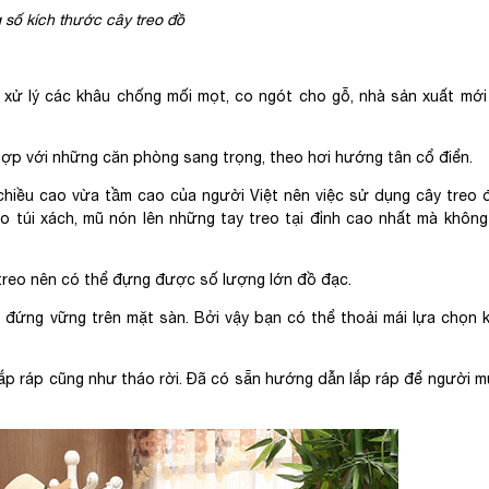
 số kích thước cây treo đồ
hi xử lý các khâu chống mối mọt, co ngót cho gỗ, nhà sản xuất mới
 hợp với những căn phòng sang trọng, theo hơi hướng tân cổ điển.
 chiều cao vừa tầm cao của người Việt nên việc sử dụng cây treo 
eo túi xách, mũ nón lên những tay treo tại đỉnh cao nhất mà khôn
y treo nên có thể đựng được số lượng lớn đồ đạc.
 đứng vững trên mặt sàn. Bởi vậy bạn có thể thoải mái lựa chọn 
lắp ráp cũng như tháo rời. Đã có sẵn hướng dẫn lắp ráp để người 