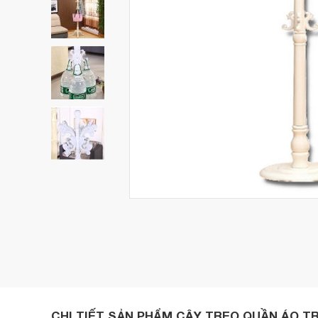
CHI TIẾT SẢN PHẨM CÂY TREO QUẦN ÁO 