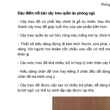
Thông
Đặc điểm nổi bật cây treo quần áo phòng ngủ
- Cây treo đồ có chất liệu chính là gỗ tự nhiên. Sau k
thành cây treo để giúp tuổi thọ của sản phẩm bền hơn.
- Cây treo quần áo sở hữu tông màu trắng mới lạ, thích
- Thiết kế kiểu dáng đứng đi kèm kích thước vừa phải,
dàng. Với người hơi khiêm tốn chiều cao vẫn có thể tr
khăn gì.
- Các móc treo đồ khá nhiều, bố trí hợp lý trên thân câ
- Kiểu dáng chân đế tròn hay kiềng 3 chân đều dễ dàng
chân đế mà mình ưng ý.
- Cây treo đồ được cấu tạo từ nhiều bộ phận, dễ dàng 
bị bỡ ngỡ, có thể tự mình lắp ráp được tại nhà.