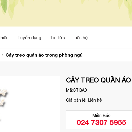
thiệu
Tuyển dụng
Tin tức
Liên hệ
Cây treo quần áo trong phòng ngủ
CÂY TREO QUẦN ÁO
Mã:
CTQA3
Giá bán lẻ:
Liên hệ
Miền Bắc
024 7307 5955