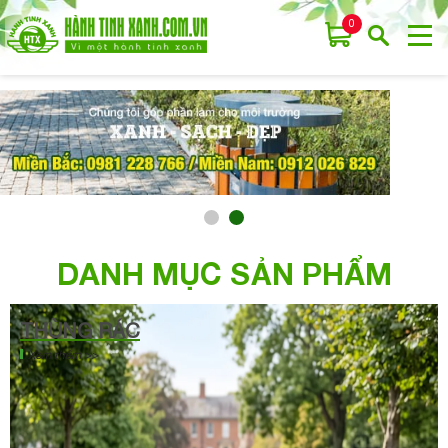
0
DANH MỤC SẢN PHẨM
THÙNG RÁC
Xem thêm >>