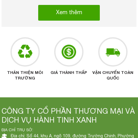
Xem thêm
THÂN THIỆN MÔI
GIÁ THÀNH THẤP
VẬN CHUYỂN TOÀN
TRƯỜNG
QUỐC
CÔNG TY CỔ PHẦN THƯƠNG MẠI VÀ
DỊCH VỤ HÀNH TINH XANH
ĐỊA CHỈ TRỤ SỞ:
Địa chỉ: Số 44, khu A, ngõ 109, đường Trường Chinh, Phường