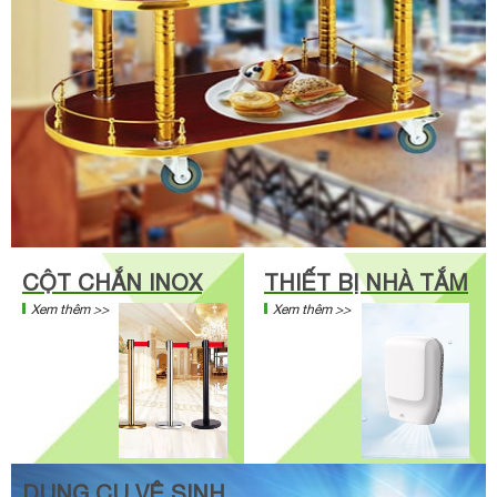
CỘT CHẮN INOX
THIẾT BỊ NHÀ TẮM
Xem thêm >>
Xem thêm >>
DỤNG CỤ VỆ SINH