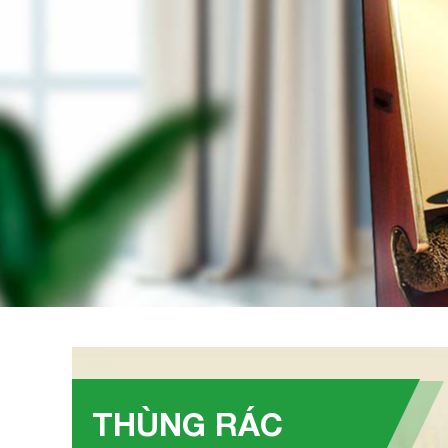
THÙNG RÁC
tàn Ø25
Thùng rác thép sơn đen nắp lật Ø25