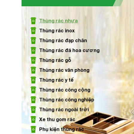
Size: Ø250 x 305 mm
Thùng rác nhựa
Xem chi tiết
Thùng rác inox
Thùng rác đạp chân
Thùng rác đá hoa cương
Thùng rác nhựa màu ghi 240L
Thùng rác gỗ
Size: 740 x 600 x 1015 mm
Thùng rác văn phòng
Thùng rác y tế
Xem chi tiết
Thùng rác công cộng
Thùng rác công nghiệp
Thùng rác ngoài trời
Xe thu gom rác
Phụ kiện thùng rác