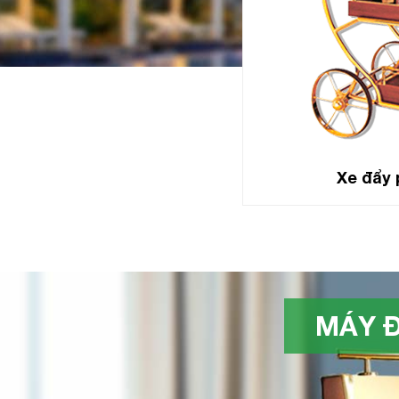
Xe đẩy 
MÁY Đ