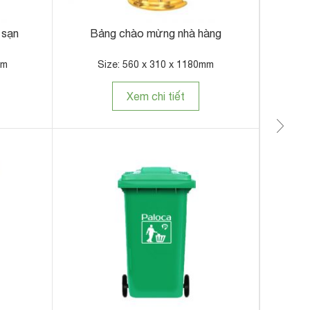
 sạn
Bảng chào mừng nhà hàng
Xe 
mm
Size: 560 x 310 x 1180mm
Xem chi tiết