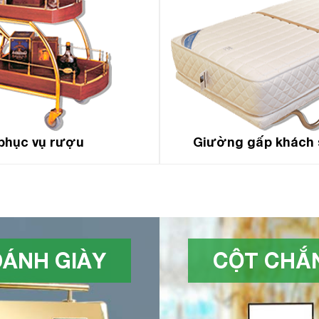
phục vụ rượu
Giường gấp khách 
ÁNH GIÀY
CỘT CHẮN