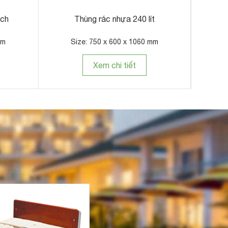
ách
Thùng rác nhựa 240 lít
Thùng 
mm
Size: 750 x 600 x 1060 mm
Xem chi tiết