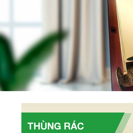
THÙNG RÁC
Thùng rác đạp chân 60L