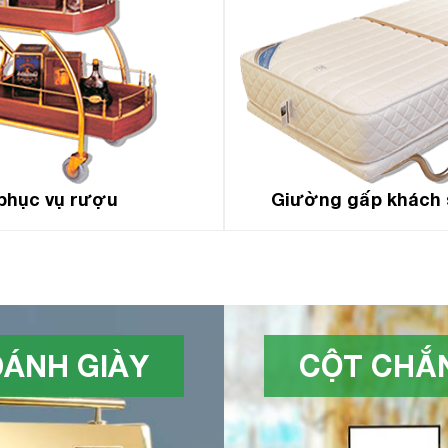
phục vụ rượu
Giường gấp khách 
ÁNH GIÀY
CỘT CHẮN