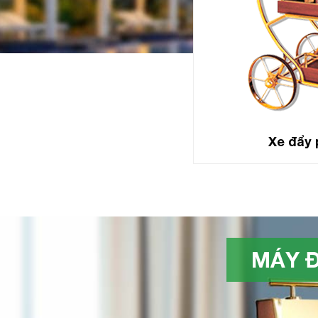
Xe đẩy 
MÁY Đ