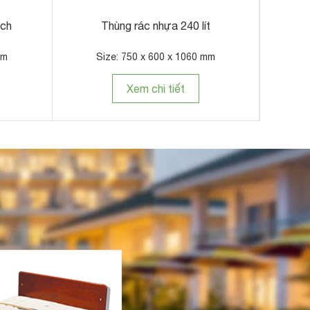
ách
Thùng rác nhựa 240 lít
Thùng 
mm
Size: 750 x 600 x 1060 mm
Xem chi tiết