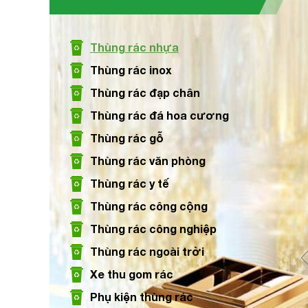
Size: Đang cập nhập
Thùng rác nhựa
Xem chi tiết
Thùng rác inox
Thùng rác đạp chân
Thùng rác đá hoa cương
Thùng rác đá cửa xả rác ở trên
Thùng rác gỗ
Size: Đang cập nhập
Thùng rác văn phòng
Thùng rác y tế
Xem chi tiết
Thùng rác công cộng
Thùng rác công nghiệp
Thùng rác ngoài trời
Xe thu gom rác
Phụ kiện thùng rác