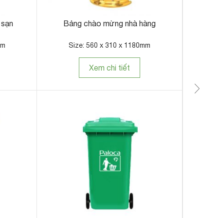
 sạn
Bảng chào mừng nhà hàng
Xe 
mm
Size: 560 x 310 x 1180mm
Xem chi tiết