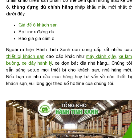
tham khảo thêm sản phẩm, có thể xem qua những mẫu kệ để
thùng đựng dù chính hãng
ô,
nhập khẩu mẫu mới nhất ở
dưới đây:
Giá để ô khách sạn
Sọt inox đựng dù
Báo giá giá cắm ô
Ngoài ra hiện Hành Tinh Xanh còn cung cấp rất nhiều các
thiết bị khách sạn
cao cấp khác như
máy đánh giày
,
xe làm
buồng
,
xe đẩy hành lý
, xe dọn bát đĩa nhà hàng... Chúng tôi
sẵn sàng setup mọi thiết bị cho khách sạn, nhà hàng mới.
Nếu bạn có nhu cầu mua hàng hay tư vấn về các thiết bị
khách sạn, vui lòng gọi theo số hotline của chúng tôi.