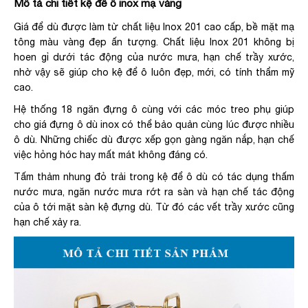
Mô tả chi tiết kệ để ô inox mạ vàng
Giá để dù được làm từ chất liệu Inox 201 cao cấp, bề mặt mạ
tông màu vàng đẹp ấn tượng. Chất liệu Inox 201 không bị
hoen gỉ dưới tác động của nước mưa, hạn chế trầy xước,
nhờ vậy sẽ giúp cho kệ để ô luôn đẹp, mới, có tính thẩm mỹ
cao.
Hệ thống 18 ngăn đựng ô cùng với các móc treo phụ giúp
cho giá đựng ô dù inox có thể bảo quản cùng lúc được nhiều
ô dù. Những chiếc dù được xếp gọn gàng ngăn nắp, hạn chế
việc hỏng hóc hay mất mát không đáng có.
Tấm thảm nhung đỏ trải trong kệ để ô dù có tác dụng thấm
nước mưa, ngăn nước mưa rớt ra sàn và hạn chế tác động
của ô tới mặt sàn kệ đựng dù. Từ đó các vết trầy xước cũng
hạn chế xảy ra.