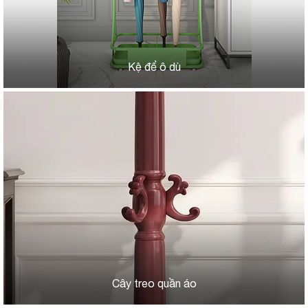
Kệ để ô dù
Cây treo quần áo