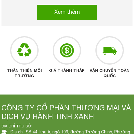
Xem thêm
THÂN THIỆN MÔI
GIÁ THÀNH THẤP
VẬN CHUYỂN TOÀN
TRƯỜNG
QUỐC
CÔNG TY CỔ PHẦN THƯƠNG MẠI VÀ
DỊCH VỤ HÀNH TINH XANH
ĐỊA CHỈ TRỤ SỞ:
Địa chỉ: Số 44, khu A, ngõ 109, đường Trường Chinh, Phường