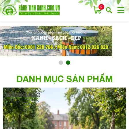
0
DANH MỤC SẢN PHẨM
THÙNG RÁC
Xem thêm >>