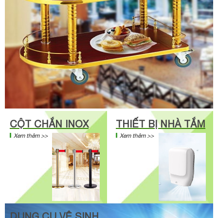
CỘT CHẮN INOX
THIẾT BỊ NHÀ TẮM
Xem thêm >>
Xem thêm >>
DỤNG CỤ VỆ SINH