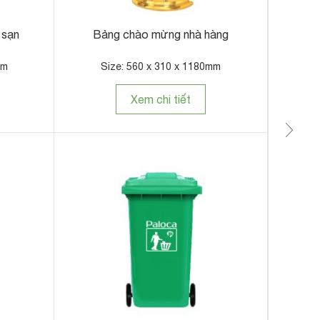
 sạn
Bảng chào mừng nhà hàng
Xe 
mm
Size: 560 x 310 x 1180mm
Xem chi tiết