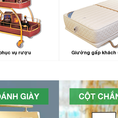
phục vụ rượu
Giường gấp khách 
ÁNH GIÀY
CỘT CHẮN