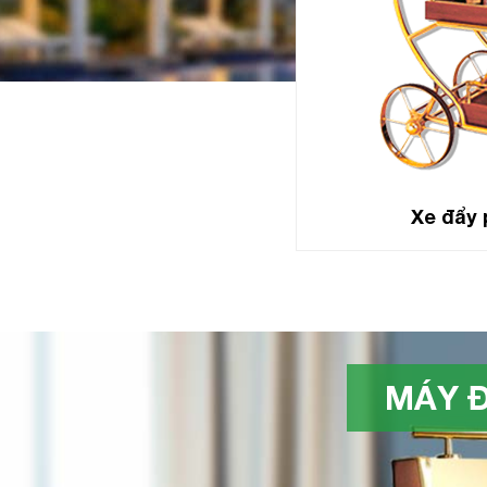
Xe đẩy 
MÁY Đ