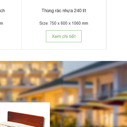
ách
Thùng rác nhựa 240 lít
Thùng 
mm
Size: 750 x 600 x 1060 mm
Xem chi tiết