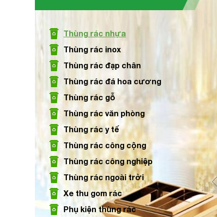
Size: 330 x 305 x 1195 mm
Thùng rác nhựa
Xem chi tiết
Thùng rác inox
Thùng rác đạp chân
Thùng rác đá hoa cương
Thùng Rác Nhựa 660 Lít 4 Bánh Xe Giá Tốt
Thùng rác gỗ
Size: 1370 x 710 x 1210 mm
Thùng rác văn phòng
Thùng rác y tế
Xem chi tiết
Thùng rác công cộng
Thùng rác công nghiệp
Thùng rác ngoài trời
Xe thu gom rác
Phụ kiện thùng rác