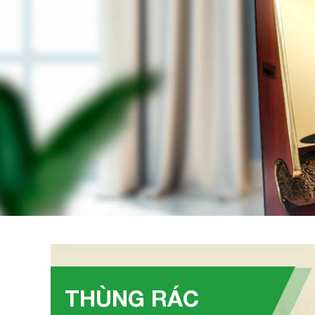
THÙNG RÁC
Trụ gạt tàn thuốc ngoài trời