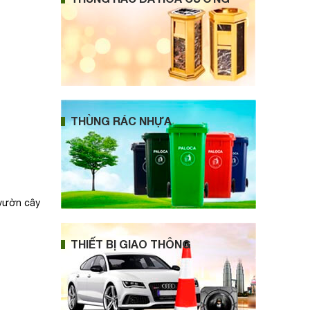
THÙNG RÁC NHỰA
 vườn cây
THIẾT BỊ GIAO THÔNG