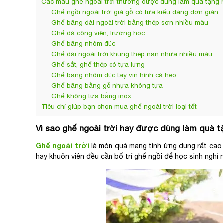
Các mẫu ghế ngoài trời thường được dùng làm quà tặng h
Ghế ngồi ngoài trời giả gỗ có tựa kiểu dáng đơn giản
Ghế băng dài ngoài trời bằng thép sơn nhiều màu
Ghế đá công viên, trường học
Ghế băng nhôm đúc
Ghế dài ngoài trời khung thép nan nhựa nhiều màu
Ghế sắt, ghế thép có tựa lưng
Ghế băng nhôm đúc tay vịn hình cá heo
Ghế băng bằng gỗ nhựa không tựa
Ghế không tựa bằng inox
Tiêu chí giúp bạn chọn mua ghế ngoài trời loại tốt
Vì sao ghế ngoài trời hay được dùng làm quà t
Ghế ngoài trời
là món quà mang tính ứng dụng rất cao 
hay khuôn viên đều cần bố trí ghế ngồi để học sinh nghỉ 