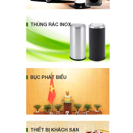
THÙNG RÁC INOX
BỤC PHÁT BIỂU
THIẾT BỊ KHÁCH SẠN