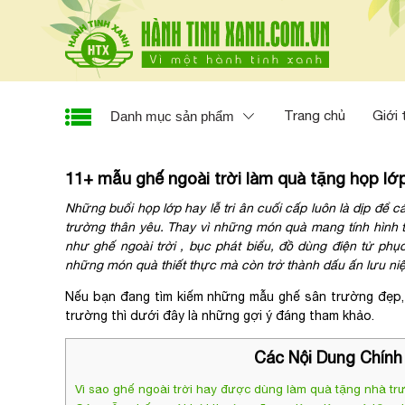
Trang chủ
Giới 
Danh mục sản phẩm
11+ mẫu ghế ngoài trời làm quà tặng họp lớp
Những buổi họp lớp hay lễ tri ân cuối cấp luôn là dịp để c
trường thân yêu. Thay vì những món quà mang tính hình t
như ghế ngoài trời , bục phát biểu, đồ dùng điện tử phụ
những món quà thiết thực mà còn trở thành dấu ấn lưu ni
Nếu bạn đang tìm kiếm những mẫu ghế sân trường đẹp, b
trường thì dưới đây là những gợi ý đáng tham khảo.
Các Nội Dung Chính
Vì sao ghế ngoài trời hay được dùng làm quà tặng nhà tr