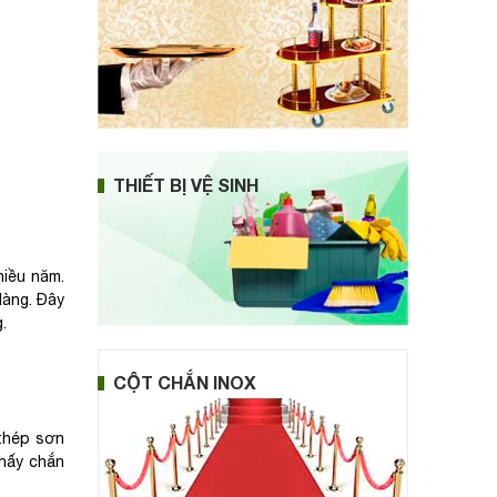
THIẾT BỊ VỆ SINH
hiều năm.
dàng. Đây
.
CỘT CHẮN INOX
 thép sơn
thấy chắn