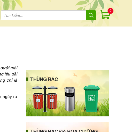
0
n dưới mái
g lâu dài
THÙNG RÁC
ng chỉ là
m ngày ra
THÙNG RÁC ĐÁ HOA CƯƠNG