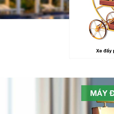
Xe đẩy 
MÁY Đ