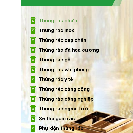
Size: Nhiều kích thước
Thùng rác nhựa
Xem chi tiết
Thùng rác inox
Thùng rác đạp chân
Thùng rác đá hoa cương
Thùng rác thép sơn đen nắp hở Ø25
Thùng rác gỗ
Size: Ø250 x 305 mm
Thùng rác văn phòng
Thùng rác y tế
Xem chi tiết
Thùng rác công cộng
Thùng rác công nghiệp
Thùng rác ngoài trời
Xe thu gom rác
Phụ kiện thùng rác