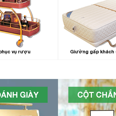
phục vụ rượu
Giường gấp khách 
ÁNH GIÀY
CỘT CHẮN