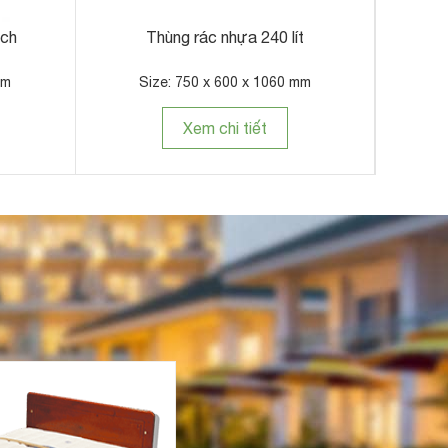
ách
Thùng rác nhựa 240 lít
Thùng 
mm
Size: 750 x 600 x 1060 mm
Xem chi tiết