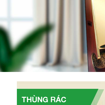
THÙNG RÁC
ăn
Thùng rác inox trắng vuông nắp bập bênh