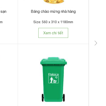
 sạn
Bảng chào mừng nhà hàng
Xe 
mm
Size: 560 x 310 x 1180mm
Xem chi tiết