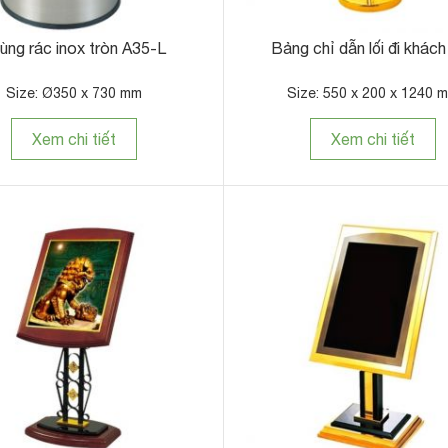
 khung inox
Thùng rác công nghiệp cỡ lớn giá rẻ
 x 800 mm
Size: Nhiều kích thước
iết
Xem chi tiết