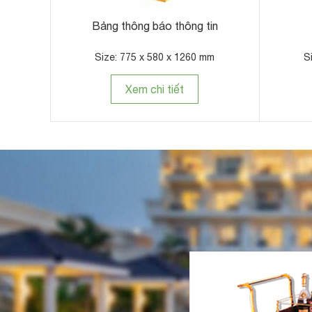
Thùng rác nhựa 240 lít
Thùng rác nhựa 240 l
Xanh - Gi
Size: 750 x 600 x 1060 mm
Size: 590 x 740
Xem chi tiết
Xem chi t