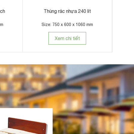
Thùng rác đá gạt tàn
Thùng rác inox vuô
Size: 300 x 300 x 685 mm
Size: 240 x 240
Xem chi tiết
Xem chi t