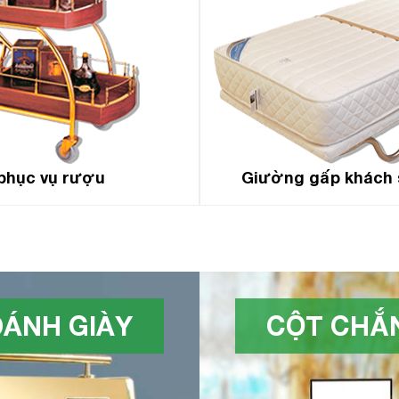
phục vụ rượu
Giường gấp khách 
ÁNH GIÀY
CỘT CHẮN