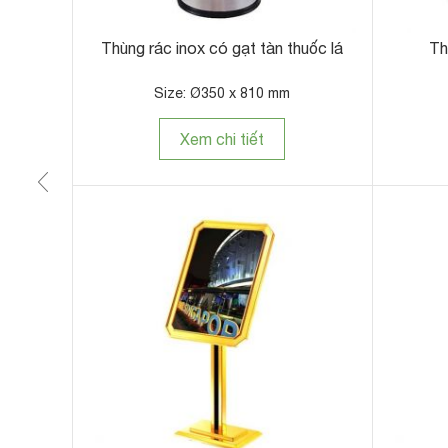
Bảng chào mừng nhà hàng
Xe chở đồ giặt là
Size: 560 x 310 x 1180mm
Size: 900 x 650
Xem chi tiết
Xem chi t