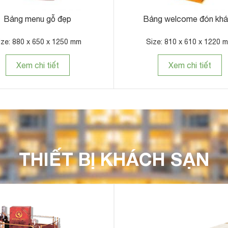
ít - Hành Tinh
Thùng đựng rác inox A35-O(ĐEN)
á Rẻ
 x 970 mm
Size: Ø250 x 610 mm
iết
Xem chi tiết
THIẾT BỊ KHÁCH SẠN