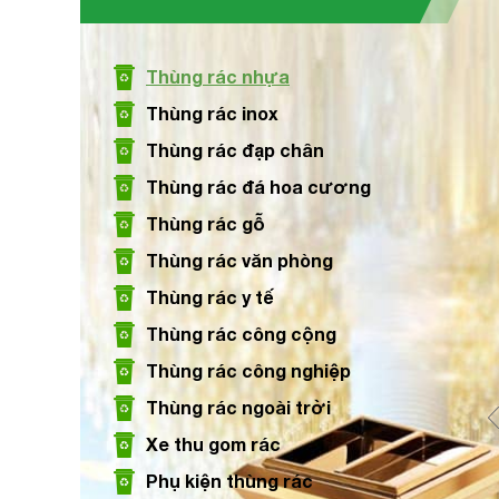
Size: 330 x 305 x 1195 mm
Thùng rác nhựa
Xem chi tiết
Thùng rác inox
Thùng rác đạp chân
Thùng rác đá hoa cương
Thùng Rác Nhựa 660 Lít 4 Bánh Xe Giá Tốt
Thùng rác gỗ
Size: 1370 x 710 x 1210 mm
Thùng rác văn phòng
Thùng rác y tế
Xem chi tiết
Thùng rác công cộng
Thùng rác công nghiệp
Thùng rác ngoài trời
Xe thu gom rác
Phụ kiện thùng rác