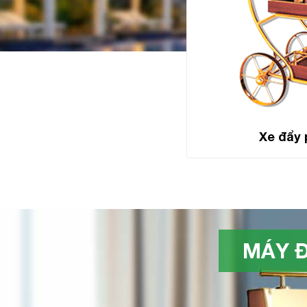
Xe đẩy 
MÁY Đ