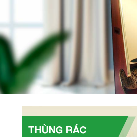
THÙNG RÁC
Trụ gạt tàn thuốc ngoài trời