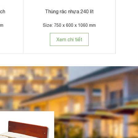
ách
Thùng rác nhựa 240 lít
Thùng 
mm
Size: 750 x 600 x 1060 mm
Xem chi tiết