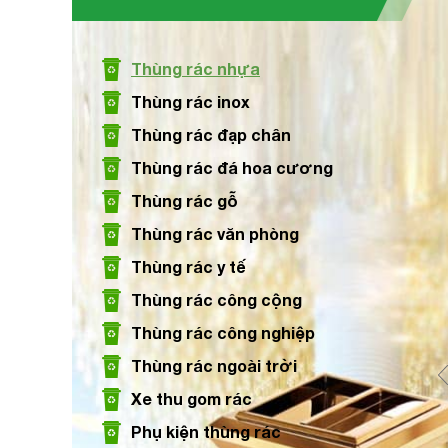
Size: Ø250 x 305 mm
Thùng rác nhựa
Xem chi tiết
Thùng rác inox
Thùng rác đạp chân
Thùng rác đá hoa cương
Thùng rác nhựa màu ghi 240L
Thùng rác gỗ
Size: 740 x 600 x 1015 mm
Thùng rác văn phòng
Thùng rác y tế
Xem chi tiết
Thùng rác công cộng
Thùng rác công nghiệp
Thùng rác ngoài trời
Xe thu gom rác
Phụ kiện thùng rác