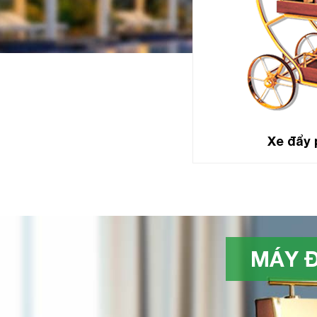
Xe đẩy 
MÁY Đ