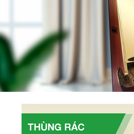
THÙNG RÁC
tàn Ø25
Thùng rác thép sơn đen nắp lật Ø25