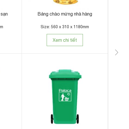
 sạn
Bảng chào mừng nhà hàng
Xe 
mm
Size: 560 x 310 x 1180mm
Xem chi tiết