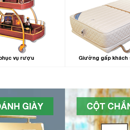
phục vụ rượu
Giường gấp khách 
ÁNH GIÀY
CỘT CHẮN