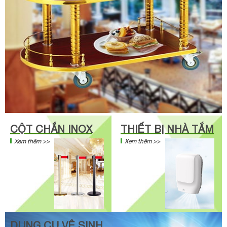
CỘT CHẮN INOX
THIẾT BỊ NHÀ TẮM
Xem thêm >>
Xem thêm >>
DỤNG CỤ VỆ SINH