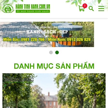
0
DANH MỤC SẢN PHẨM
THÙNG RÁC
Xem thêm >>