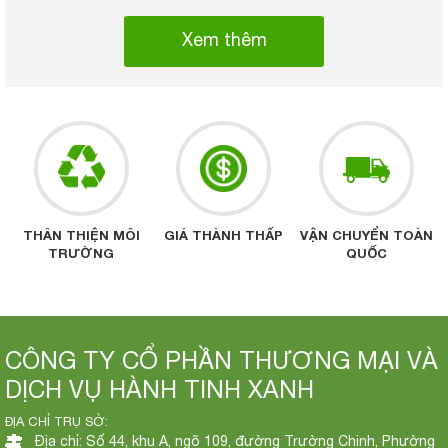
Xem thêm
THÂN THIỆN MÔI
GIÁ THÀNH THẤP
VẬN CHUYỂN TOÀN
TRƯỜNG
QUỐC
CÔNG TY CỔ PHẦN THƯƠNG MẠI VÀ
DỊCH VỤ HÀNH TINH XANH
ĐỊA CHỈ TRỤ SỞ:
Địa chỉ: Số 44, khu A, ngõ 109, đường Trường Chinh, Phường