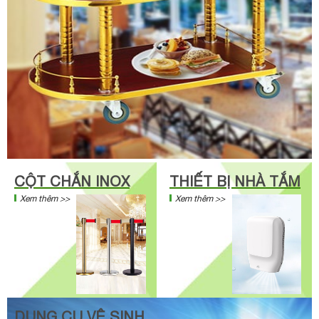
CỘT CHẮN INOX
THIẾT BỊ NHÀ TẮM
Xem thêm >>
Xem thêm >>
DỤNG CỤ VỆ SINH