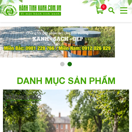
0
DANH MỤC SẢN PHẨM
THÙNG RÁC
Xem thêm >>