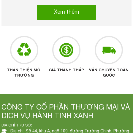
Xem thêm
THÂN THIỆN MÔI
GIÁ THÀNH THẤP
VẬN CHUYỂN TOÀN
TRƯỜNG
QUỐC
CÔNG TY CỔ PHẦN THƯƠNG MẠI VÀ
DỊCH VỤ HÀNH TINH XANH
ĐỊA CHỈ TRỤ SỞ:
Địa chỉ: Số 44, khu A, ngõ 109, đường Trường Chinh, Phường