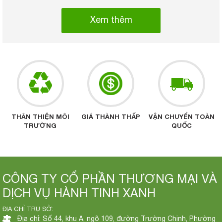
Xem thêm
THÂN THIỆN MÔI
GIÁ THÀNH THẤP
VẬN CHUYỂN TOÀN
TRƯỜNG
QUỐC
CÔNG TY CỔ PHẦN THƯƠNG MẠI VÀ
DỊCH VỤ HÀNH TINH XANH
ĐỊA CHỈ TRỤ SỞ:
Địa chỉ: Số 44, khu A, ngõ 109, đường Trường Chinh, Phường