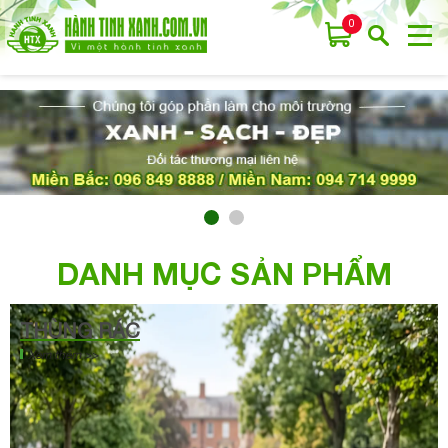
0
DANH MỤC SẢN PHẨM
THÙNG RÁC
Xem thêm >>