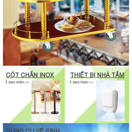
CỘT CHẮN INOX
THIẾT BỊ NHÀ TẮM
Xem thêm >>
Xem thêm >>
DỤNG CỤ VỆ SINH