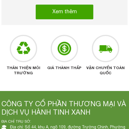
Xem thêm
THÂN THIỆN MÔI
GIÁ THÀNH THẤP
VẬN CHUYỂN TOÀN
TRƯỜNG
QUỐC
CÔNG TY CỔ PHẦN THƯƠNG MẠI VÀ
DỊCH VỤ HÀNH TINH XANH
ĐỊA CHỈ TRỤ SỞ:
Địa chỉ: Số 44, khu A, ngõ 109, đường Trường Chinh, Phường