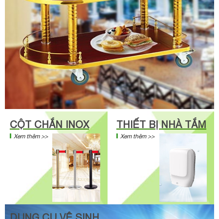
CỘT CHẮN INOX
THIẾT BỊ NHÀ TẮM
Xem thêm >>
Xem thêm >>
DỤNG CỤ VỆ SINH