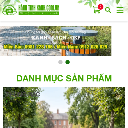
0
DANH MỤC SẢN PHẨM
THÙNG RÁC
Xem thêm >>