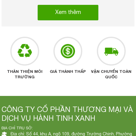
Xem thêm
THÂN THIỆN MÔI
GIÁ THÀNH THẤP
VẬN CHUYỂN TOÀN
TRƯỜNG
QUỐC
CÔNG TY CỔ PHẦN THƯƠNG MẠI VÀ
DỊCH VỤ HÀNH TINH XANH
ĐỊA CHỈ TRỤ SỞ:
Địa chỉ: Số 44, khu A, ngõ 109, đường Trường Chinh, Phường