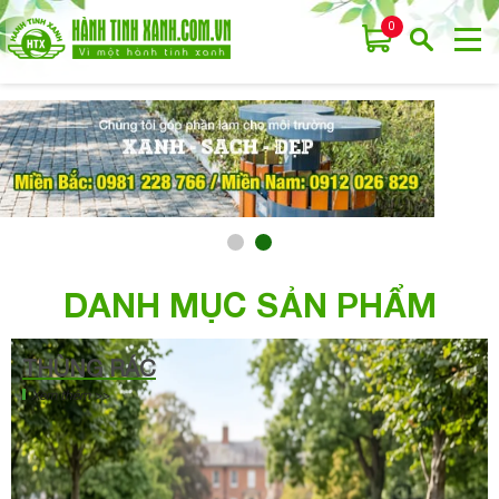
0
DANH MỤC SẢN PHẨM
THÙNG RÁC
Xem thêm >>