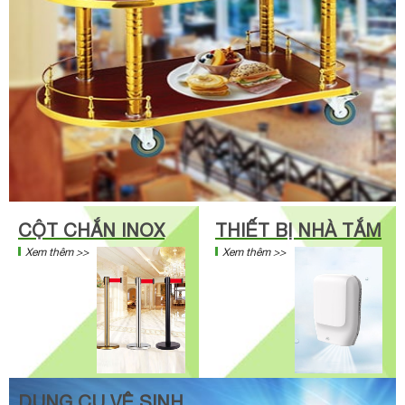
CỘT CHẮN INOX
THIẾT BỊ NHÀ TẮM
Xem thêm >>
Xem thêm >>
DỤNG CỤ VỆ SINH