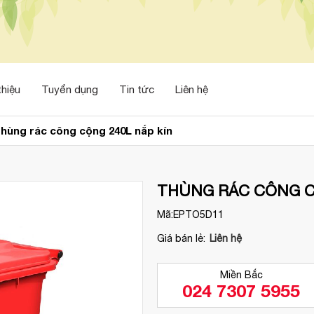
thiệu
Tuyển dụng
Tin tức
Liên hệ
hùng rác công cộng 240L nắp kín
THÙNG RÁC CÔNG C
Mã:
EPTO5D11
Giá bán lẻ:
Liên hệ
Miền Bắc
024 7307 5955