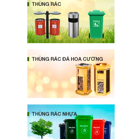
THÙNG RÁC
THÙNG RÁC ĐÁ HOA CƯƠNG
THÙNG RÁC NHỰA