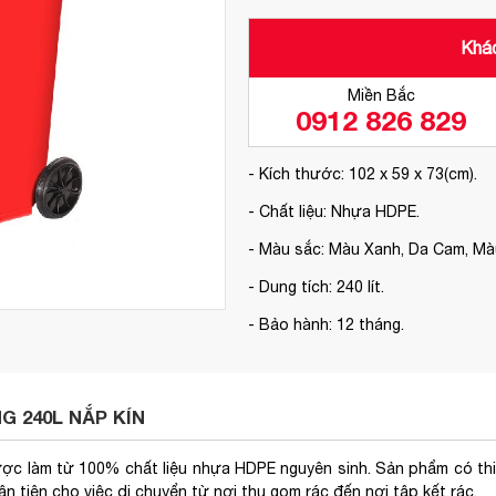
Khác
Miền Bắc
0912 826 829
- Kích thước: 102 x 59 x 73(cm).
- Chất liệu: Nhựa HDPE.
- Màu sắc: Màu Xanh, Da Cam, M
- Dung tích: 240 lít.
- Bảo hành: 12 tháng.
 240L NẮP KÍN
được làm từ 100% chất liệu nhựa HDPE nguyên sinh. Sản phẩm có thi
ận tiên cho việc di chuyển từ nơi thu gom rác đến nơi tập kết rác.