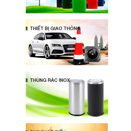
THIẾT BỊ GIAO THÔNG
THÙNG RÁC INOX